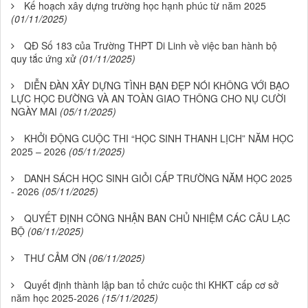
Kế hoạch xây dựng trường học hạnh phúc từ năm 2025
(01/11/2025)
QĐ Số 183 của Trường THPT Di Linh về việc ban hành bộ
quy tắc ứng xử
(01/11/2025)
DIỄN ĐÀN XÂY DỰNG TÌNH BẠN ĐẸP NÓI KHÔNG VỚI BẠO
LỰC HỌC ĐƯỜNG VÀ AN TOÀN GIAO THÔNG CHO NỤ CƯỜI
NGÀY MAI
(05/11/2025)
KHỞI ĐỘNG CUỘC THI “HỌC SINH THANH LỊCH” NĂM HỌC
2025 – 2026
(05/11/2025)
DANH SÁCH HỌC SINH GIỎI CẤP TRƯỜNG NĂM HỌC 2025
- 2026
(05/11/2025)
QUYẾT ĐỊNH CÔNG NHẬN BAN CHỦ NHIỆM CÁC CÂU LẠC
BỘ
(06/11/2025)
THƯ CẢM ƠN
(06/11/2025)
Quyết định thành lập ban tổ chức cuộc thi KHKT cấp cơ sở
năm học 2025-2026
(15/11/2025)