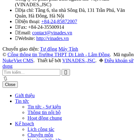
(
VINADES.,JSC
)
Địa chỉ:
Tầng 6, tòa nhà Sông Đà, 131 Trần Phú, Văn
Quán, Hà Đông, Hà Nội
Điện thoại:
+84-24-85872007
Fax:
+84-24-35500914
Email:
contact@vinades.vn
Website:
http://vinades.vn
Chuyển giao diện:
Tự động
Máy Tính
©
Cổng thông tin Trường THPT Di Linh - Lâm Đồng
.
Mã nguồn
NukeViet CMS
.
Thiết kế bởi
VINADES.,JSC
.
❉
Điều khoản sử
dụng
Close
Giới thiệu
Tin tức
Tin tức - Sự kiện
Thông tin nội bộ
Hoạt động chung
Kế hoạch
Lịch công tác
Chuyên môn