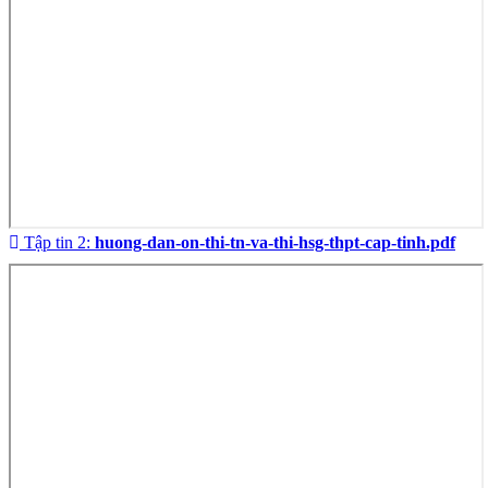
Tập tin 2:
huong-dan-on-thi-tn-va-thi-hsg-thpt-cap-tinh.pdf