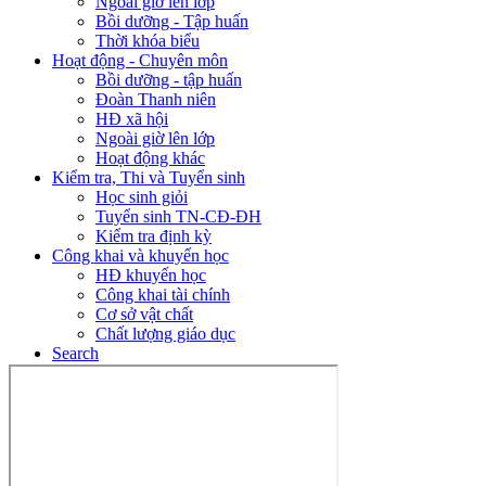
Ngoài giờ lên lớp
Bồi dưỡng - Tập huấn
Thời khóa biểu
Hoạt động - Chuyên môn
Bồi dưỡng - tập huấn
Đoàn Thanh niên
HĐ xã hội
Ngoài giờ lên lớp
Hoạt động khác
Kiểm tra, Thi và Tuyển sinh
Học sinh giỏi
Tuyển sinh TN-CĐ-ĐH
Kiểm tra định kỳ
Công khai và khuyến học
HĐ khuyến học
Công khai tài chính
Cơ sở vật chất
Chất lượng giáo dục
Search