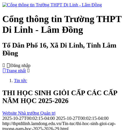
Cổng thông tin Trường THPT
Di Linh - Lâm Đồng
Tổ Dân Phố 16, Xã Di Linh, Tỉnh Lâm
Đồng
Đăng nhập
Trang nhất
Tin tức
THI HỌC SINH GIỎI CẤP CÁC CẤP
NĂM HỌC 2025-2026
Website Nhà trường Quản trị
2025-10-27T00:02:15-04:00
2025-10-27T00:02:15-04:00
http://thptdilinh.lamdong.edu.vn/Tin-tuc/thi-hoc-sinh-gioi-cap-
truong-nam-hoc-2025-2026-29.html