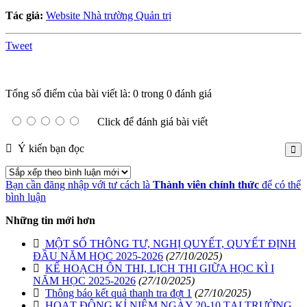
Tác giả:
Website Nhà trường Quản trị
Tweet
Tổng số điểm của bài viết là: 0 trong 0 đánh giá
Click để đánh giá bài viết
Ý kiến bạn đọc
Bạn cần đăng nhập với tư cách là
Thành viên chính thức
để có thể
bình luận
Những tin mới hơn
MỘT SỐ THÔNG TƯ, NGHỊ QUYẾT, QUYẾT ĐỊNH
ĐẦU NĂM HỌC 2025-2026
(27/10/2025)
KẾ HOẠCH ÔN THI, LỊCH THI GIỮA HỌC KÌ I
NĂM HỌC 2025-2026
(27/10/2025)
Thông báo kết quả thanh tra đợt 1
(27/10/2025)
HOẠT ĐỘNG KỈ NIỆM NGÀY 20-10 TẠI TRƯỜNG