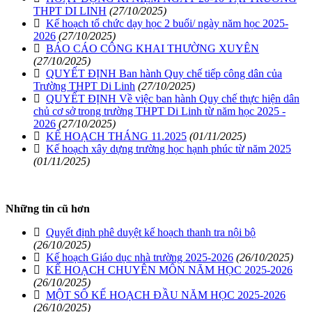
THPT DI LINH
(27/10/2025)
Kế hoạch tổ chức dạy học 2 buổi/ ngày năm học 2025-
2026
(27/10/2025)
BÁO CÁO CÔNG KHAI THƯỜNG XUYÊN
(27/10/2025)
QUYẾT ĐỊNH Ban hành Quy chế tiếp công dân của
Trường THPT Di Linh
(27/10/2025)
QUYẾT ĐỊNH Về việc ban hành Quy chế thực hiện dân
chủ cơ sở trong trường THPT Di Linh từ năm học 2025 -
2026
(27/10/2025)
KẾ HOẠCH THÁNG 11.2025
(01/11/2025)
Kế hoạch xây dựng trường học hạnh phúc từ năm 2025
(01/11/2025)
Những tin cũ hơn
Quyết định phê duyệt kế hoạch thanh tra nội bộ
(26/10/2025)
Kế hoạch Giáo dục nhà trường 2025-2026
(26/10/2025)
KẾ HOẠCH CHUYÊN MÔN NĂM HỌC 2025-2026
(26/10/2025)
MỘT SỐ KẾ HOẠCH ĐẦU NĂM HỌC 2025-2026
(26/10/2025)