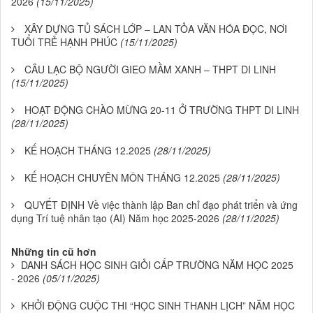
2026
(15/11/2025)
XÂY DỰNG TỦ SÁCH LỚP – LAN TỎA VĂN HÓA ĐỌC, NƠI
TUỔI TRẺ HẠNH PHÚC
(15/11/2025)
CÂU LẠC BỘ NGƯỜI GIEO MẦM XANH – THPT DI LINH
(15/11/2025)
HOẠT ĐỘNG CHÀO MỪNG 20-11 Ở TRƯỜNG THPT DI LINH
(28/11/2025)
KẾ HOẠCH THÁNG 12.2025
(28/11/2025)
KẾ HOẠCH CHUYÊN MÔN THÁNG 12.2025
(28/11/2025)
QUYẾT ĐỊNH Về việc thành lập Ban chỉ đạo phát triển và ứng
dụng Trí tuệ nhân tạo (AI) Năm học 2025-2026
(28/11/2025)
Những tin cũ hơn
DANH SÁCH HỌC SINH GIỎI CẤP TRƯỜNG NĂM HỌC 2025
- 2026
(05/11/2025)
KHỞI ĐỘNG CUỘC THI “HỌC SINH THANH LỊCH” NĂM HỌC