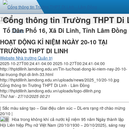
Cổng thông tin Trường THPT Di 
Trang
nhất
Tổ Dân Phố 16, Xã Di Linh, Tỉnh Lâm Đồng
Tin tức
HOẠT ĐỘNG KỈ NIỆM NGÀY 20-10 TẠI
TRƯỜNG THPT DI LINH
Website Nhà trường Quản trị
2025-10-27T00:24:41-04:00
2025-10-27T00:24:41-04:00
http://thptdilinh.lamdong.edu.vn/Tin-tuc/hoat-dong-ki-niem-nay-20-10-
tai-truong-thpt-di-linh-33.html
http://thptdilinh.lamdong.edu.vn/uploads/news/2025_10/20-10.jpg
Cổng thông tin Trường THPT Di Linh - Lâm Đồng
http://thptdilinh.lamdong.edu.vn/uploads/logo-dilinh.png
Thứ hai - 27/10/2025 00:21
| Sắc màu sáng tạo – Giai điệu cảm xúc – DL-ers rạng rỡ chào mừng
20/10 |
Hòa trong không khí cả nước kỷ niệm 95 năm Ngày thành lập
Hội Liên hiệp Phụ nữ Việt Nam (20/10/1930 – 20/10/2025), sáng nay