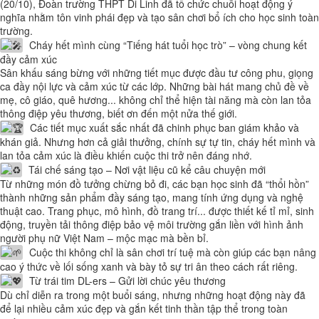
(20/10), Đoàn trường THPT Di Linh đã tổ chức chuỗi hoạt động ý
nghĩa nhằm tôn vinh phái đẹp và tạo sân chơi bổ ích cho học sinh toàn
trường.
Cháy hết mình cùng “Tiếng hát tuổi học trò” – vòng chung kết
đầy cảm xúc
Sân khấu sáng bừng với những tiết mục được đầu tư công phu, giọng
ca đầy nội lực và cảm xúc từ các lớp. Những bài hát mang chủ đề về
mẹ, cô giáo, quê hương... không chỉ thể hiện tài năng mà còn lan tỏa
thông điệp yêu thương, biết ơn đến một nửa thế giới.
Các tiết mục xuất sắc nhất đã chinh phục ban giám khảo và
khán giả. Nhưng hơn cả giải thưởng, chính sự tự tin, cháy hết mình và
lan tỏa cảm xúc là điều khiến cuộc thi trở nên đáng nhớ.
Tái chế sáng tạo – Nơi vật liệu cũ kể câu chuyện mới
Từ những món đồ tưởng chừng bỏ đi, các bạn học sinh đã “thổi hồn”
thành những sản phẩm đầy sáng tạo, mang tính ứng dụng và nghệ
thuật cao. Trang phục, mô hình, đồ trang trí... được thiết kế tỉ mỉ, sinh
động, truyền tải thông điệp bảo vệ môi trường gắn liền với hình ảnh
người phụ nữ Việt Nam – mộc mạc mà bền bỉ.
Cuộc thi không chỉ là sân chơi trí tuệ mà còn giúp các bạn nâng
cao ý thức về lối sống xanh và bày tỏ sự tri ân theo cách rất riêng.
Từ trái tim DL-ers – Gửi lời chúc yêu thương
Dù chỉ diễn ra trong một buổi sáng, nhưng những hoạt động này đã
để lại nhiều cảm xúc đẹp và gắn kết tinh thần tập thể trong toàn