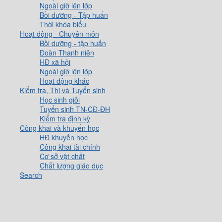
Ngoài giờ lên lớp
Bồi dưỡng - Tập huấn
Thời khóa biểu
Hoạt động - Chuyên môn
Bồi dưỡng - tập huấn
Đoàn Thanh niên
HĐ xã hội
Ngoài giờ lên lớp
Hoạt động khác
Kiểm tra, Thi và Tuyển sinh
Học sinh giỏi
Tuyển sinh TN-CĐ-ĐH
Kiểm tra định kỳ
Công khai và khuyến học
HĐ khuyến học
Công khai tài chính
Cơ sở vật chất
Chất lượng giáo dục
Search