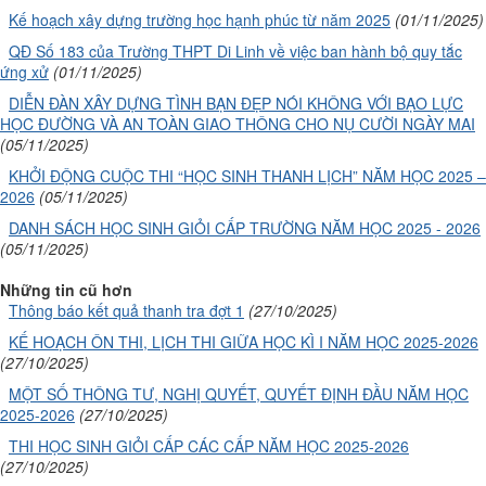
Kế hoạch xây dựng trường học hạnh phúc từ năm 2025
(01/11/2025)
QĐ Số 183 của Trường THPT Di Linh về việc ban hành bộ quy tắc
ứng xử
(01/11/2025)
DIỄN ĐÀN XÂY DỰNG TÌNH BẠN ĐẸP NÓI KHÔNG VỚI BẠO LỰC
HỌC ĐƯỜNG VÀ AN TOÀN GIAO THÔNG CHO NỤ CƯỜI NGÀY MAI
(05/11/2025)
KHỞI ĐỘNG CUỘC THI “HỌC SINH THANH LỊCH” NĂM HỌC 2025 –
2026
(05/11/2025)
DANH SÁCH HỌC SINH GIỎI CẤP TRƯỜNG NĂM HỌC 2025 - 2026
(05/11/2025)
Những tin cũ hơn
Thông báo kết quả thanh tra đợt 1
(27/10/2025)
KẾ HOẠCH ÔN THI, LỊCH THI GIỮA HỌC KÌ I NĂM HỌC 2025-2026
(27/10/2025)
MỘT SỐ THÔNG TƯ, NGHỊ QUYẾT, QUYẾT ĐỊNH ĐẦU NĂM HỌC
2025-2026
(27/10/2025)
THI HỌC SINH GIỎI CẤP CÁC CẤP NĂM HỌC 2025-2026
(27/10/2025)