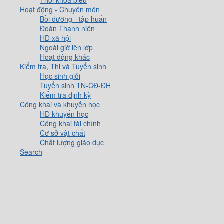
Thời khóa biểu
Hoạt động - Chuyên môn
Bồi dưỡng - tập huấn
Đoàn Thanh niên
HĐ xã hội
Ngoài giờ lên lớp
Hoạt động khác
Kiểm tra, Thi và Tuyển sinh
Học sinh giỏi
Tuyển sinh TN-CĐ-ĐH
Kiểm tra định kỳ
Công khai và khuyến học
HĐ khuyến học
Công khai tài chính
Cơ sở vật chất
Chất lượng giáo dục
Search