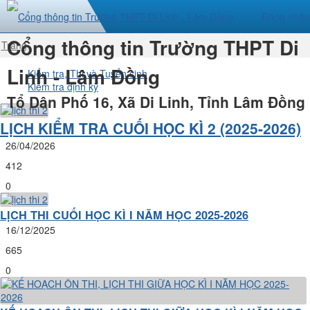
Đăng nhập
Cổng thông tin Trường THPT Di
Trang
nhất
Linh - Lâm Đồng
Kiểm tra, Thi và Tuyển sinh
Kiểm tra định kỳ
Tổ Dân Phố 16, Xã Di Linh, Tỉnh Lâm Đồng
LỊCH KIỂM TRA CUỐI HỌC KÌ 2 (2025-2026)
26/04/2026
412
0
LỊCH THI CUỐI HỌC KÌ I NĂM HỌC 2025-2026
16/12/2025
665
0