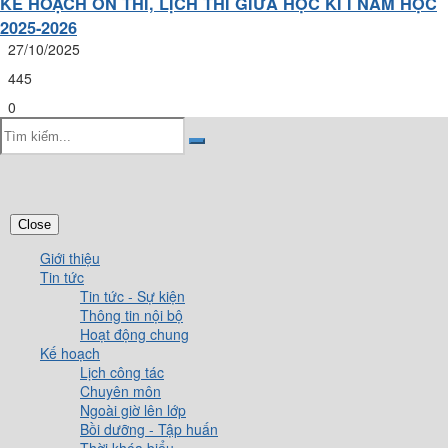
KẾ HOẠCH ÔN THI, LỊCH THI GIỮA HỌC KÌ I NĂM HỌC
2025-2026
27/10/2025
445
0
Close
Giới thiệu
Tin tức
Tin tức - Sự kiện
Thông tin nội bộ
Hoạt động chung
Kế hoạch
Lịch công tác
Chuyên môn
Ngoài giờ lên lớp
Bồi dưỡng - Tập huấn