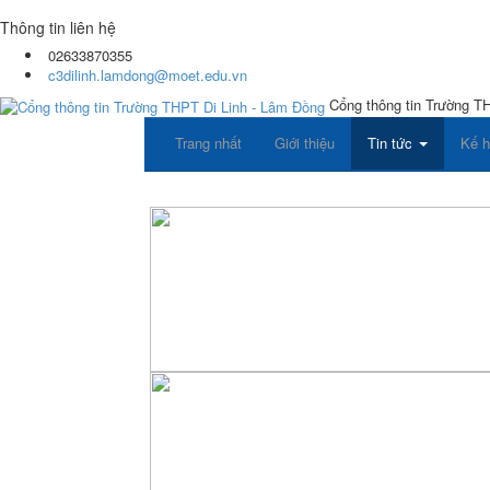
Thông tin liên hệ
02633870355
c3dilinh.lamdong@moet.edu.vn
Cổng thông tin Trường T
Trang nhất
Giới thiệu
Tin tức
Kế 