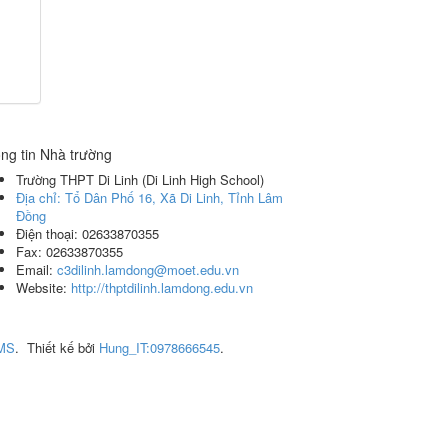
ng tin Nhà trường
Trường THPT Di Linh
(
Di Linh High School
)
Địa chỉ:
Tổ Dân Phố 16, Xã Di Linh, Tỉnh Lâm
Đồng
Điện thoại:
02633870355
Fax:
02633870355
Email:
c3dilinh.lamdong@moet.edu.vn
Website:
http://thptdilinh.lamdong.edu.vn
CMS
.
Thiết kế bởi
Hung_IT:0978666545
.