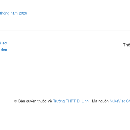
ổ thông năm 2026
ồ sơ
Thô
ideo
© Bản quyền thuộc về
Trường THPT Di Linh
.
Mã nguồn
NukeViet 