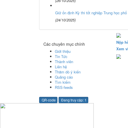
(26/10/2025)
Giữ ổn định Kỳ thi tốt nghiệp Trung học ph
(24/10/2025)
Nộp h
Các chuyên mục chính
Xem v
Giới thiệu
Tin Tức
Thành viên
Liên hệ
Thăm dò ý kiến
Quảng cáo
Tìm kiếm
RSS-feeds
QR-code
Đang truy cập: 1