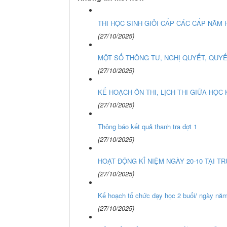
THI HỌC SINH GIỎI CẤP CÁC CẤP NĂM H
(27/10/2025)
MỘT SỐ THÔNG TƯ, NGHỊ QUYẾT, QUYẾ
(27/10/2025)
KẾ HOẠCH ÔN THI, LỊCH THI GIỮA HỌC K
(27/10/2025)
Thông báo kết quả thanh tra đợt 1
(27/10/2025)
HOẠT ĐỘNG KỈ NIỆM NGÀY 20-10 TẠI T
(27/10/2025)
Kế hoạch tổ chức dạy học 2 buổi/ ngày nă
(27/10/2025)