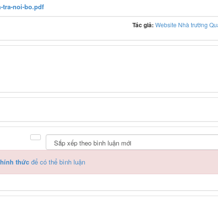
-tra-noi-bo.pdf
Tác giả:
Website Nhà trường Quả
hính thức
để có thể bình luận