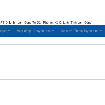
HPT Di Linh - Lâm Đồng
Tổ Dân Phố 16, Xã Di Linh, Tỉnh Lâm Đồng
hoạch
Hoạt động - Chuyên môn
Kiểm tra, Thi và Tuyển sinh