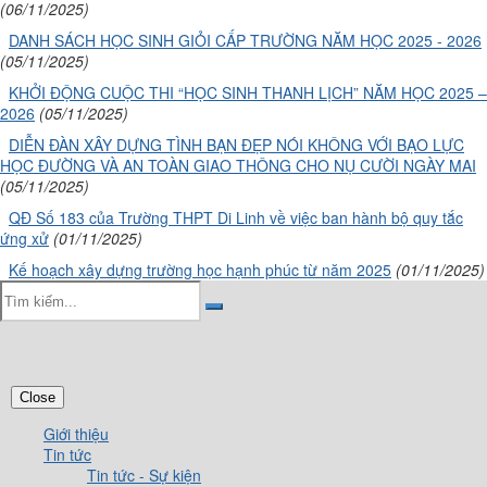
(06/11/2025)
DANH SÁCH HỌC SINH GIỎI CẤP TRƯỜNG NĂM HỌC 2025 - 2026
(05/11/2025)
KHỞI ĐỘNG CUỘC THI “HỌC SINH THANH LỊCH” NĂM HỌC 2025 –
2026
(05/11/2025)
DIỄN ĐÀN XÂY DỰNG TÌNH BẠN ĐẸP NÓI KHÔNG VỚI BẠO LỰC
HỌC ĐƯỜNG VÀ AN TOÀN GIAO THÔNG CHO NỤ CƯỜI NGÀY MAI
(05/11/2025)
QĐ Số 183 của Trường THPT Di Linh về việc ban hành bộ quy tắc
ứng xử
(01/11/2025)
Kế hoạch xây dựng trường học hạnh phúc từ năm 2025
(01/11/2025)
Close
Giới thiệu
Tin tức
Tin tức - Sự kiện