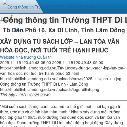
Cổng thông tin Trường THPT Di 
Trang
nhất
Tổ Dân Phố 16, Xã Di Linh, Tỉnh Lâm Đồng
Tin tức
XÂY DỰNG TỦ SÁCH LỚP – LAN TỎA VĂN
HÓA ĐỌC, NƠI TUỔI TRẺ HẠNH PHÚC
Website Nhà trường Quản trị
2025-11-15T20:49:43-05:00
2025-11-15T20:49:43-05:00
http://thptdilinh.lamdong.edu.vn/Tin-tuc/xay-dung-tu-sach-lop-lan-toa-
van-hoa-doc-noi-tuoi-tre-hanh-phuc-53.html
http://thptdilinh.lamdong.edu.vn/uploads/news/2025_11/giao-luu.jpg
Cổng thông tin Trường THPT Di Linh - Lâm Đồng
http://thptdilinh.lamdong.edu.vn/uploads/logo-dilinh.png
Thứ bảy - 15/11/2025 20:49
"Mỗi cuốn sách là một cánh cửa mở ra thế giới mới – nơi bạn gặp tri
thức, ước mơ và chính bản thân mình." Nhằm xây dựng môi trường
học tập giàu tri thức, nuôi dưỡng thói quen đọc sách và lan tỏa văn
hóa đọc, Đoàn trường THPT Di Linh phát động hoạt động “Xây dựng