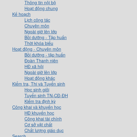
Thông tin nội bộ
Hoạt động chung
Kế hoạch
Lịch công tác
Chuyên môn
Ngoài giờ lên lớp
Bồi dưỡng - Tập huấn
Thời khóa biểu
Hoạt động - Chuyên môn
Bồi dưỡng - tập huấn
Đoàn Thanh niên
HĐ xã hội
Ngoài giờ lên lớp
Hoạt động khác
Kiểm tra, Thi và Tuyển sinh
Học sinh giỏi
Tuyển sinh TN-CĐ-ĐH
Kiểm tra định kỳ
Công khai và khuyến học
HĐ khuyến học
Công khai tài chính
Cơ sở vật chất
Chất lượng giáo dục
Search