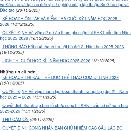
và Đào tạo và tại các đơn vị sự nghiệp công lập thuộc Sở Giáo dục và
Đào tạo
(28/11/2025)
KẾ HOẠCH ÔN TẬP VÀ KIỂM TRA CUỐI KỲ I NĂM HỌC 2025 –
2026
(16/12/2025)
QUYẾT ĐỊNH Về việc cử dự án tham gia cuộc thi KHKT cấp tỉnh Năm
học 2025-2026
(16/12/2025)
THÔNG BÁO Kết quả thanh tra nội bộ đợt 2- Năm học 2025-2026
(16/12/2025)
LỊCH THI CUỐI HỌC KÌ I NĂM HỌC 2025-2026
(16/12/2025)
Những tin cũ hơn
KẾ HOẠCH THI ĐẤU THỂ DỤC THỂ THAO CỤM DI LINH 2026
(15/11/2025)
QUYẾT ĐỊNH Về việc thành lập Đoàn thanh tra nội bộ (đợt 2) - Năm
học 2025 – 2026
(15/11/2025)
Quyết định thành lập ban tổ chức cuộc thi KHKT cấp cơ sở năm học
2025-2026
(15/11/2025)
THƯ CẢM ƠN
(06/11/2025)
QUYẾT ĐỊNH CÔNG NHẬN BAN CHỦ NHIỆM CÁC CÂU LẠC BỘ