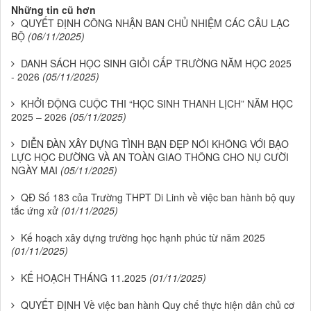
Những tin cũ hơn
QUYẾT ĐỊNH CÔNG NHẬN BAN CHỦ NHIỆM CÁC CÂU LẠC
BỘ
(06/11/2025)
DANH SÁCH HỌC SINH GIỎI CẤP TRƯỜNG NĂM HỌC 2025
- 2026
(05/11/2025)
KHỞI ĐỘNG CUỘC THI “HỌC SINH THANH LỊCH” NĂM HỌC
2025 – 2026
(05/11/2025)
DIỄN ĐÀN XÂY DỰNG TÌNH BẠN ĐẸP NÓI KHÔNG VỚI BẠO
LỰC HỌC ĐƯỜNG VÀ AN TOÀN GIAO THÔNG CHO NỤ CƯỜI
NGÀY MAI
(05/11/2025)
QĐ Số 183 của Trường THPT Di Linh về việc ban hành bộ quy
tắc ứng xử
(01/11/2025)
Kế hoạch xây dựng trường học hạnh phúc từ năm 2025
(01/11/2025)
KẾ HOẠCH THÁNG 11.2025
(01/11/2025)
QUYẾT ĐỊNH Về việc ban hành Quy chế thực hiện dân chủ cơ