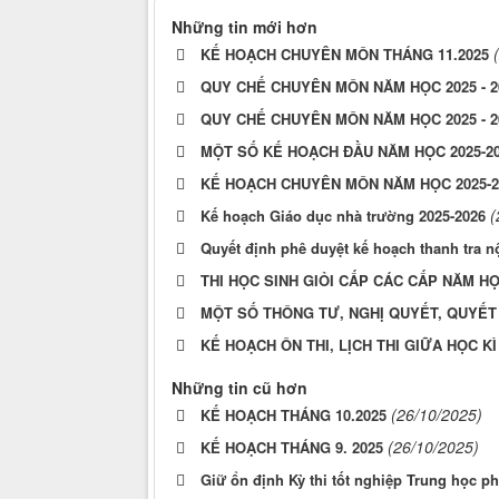
Những tin mới hơn
KẾ HOẠCH CHUYÊN MÔN THÁNG 11.2025
QUY CHẾ CHUYÊN MÔN NĂM HỌC 2025 - 2
QUY CHẾ CHUYÊN MÔN NĂM HỌC 2025 - 2
MỘT SỐ KẾ HOẠCH ĐẦU NĂM HỌC 2025-2
KẾ HOẠCH CHUYÊN MÔN NĂM HỌC 2025-2
(
Kế hoạch Giáo dục nhà trường 2025-2026
Quyết định phê duyệt kế hoạch thanh tra nộ
THI HỌC SINH GIỎI CẤP CÁC CẤP NĂM HỌ
MỘT SỐ THÔNG TƯ, NGHỊ QUYẾT, QUYẾT 
KẾ HOẠCH ÔN THI, LỊCH THI GIỮA HỌC KÌ
Những tin cũ hơn
(26/10/2025)
KẾ HOẠCH THÁNG 10.2025
(26/10/2025)
KẾ HOẠCH THÁNG 9. 2025
Giữ ổn định Kỳ thi tốt nghiệp Trung học p