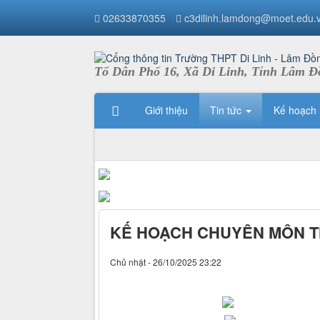
02633870355
c3dilinh.lamdong@moet.edu.
Tổ Dân Phố 16, Xã Di Linh, Tỉnh Lâm Đ
Giới thiệu
Tin tức
Kế hoạch
KẾ HOẠCH CHUYÊN MÔN TH
Chủ nhật - 26/10/2025 23:22